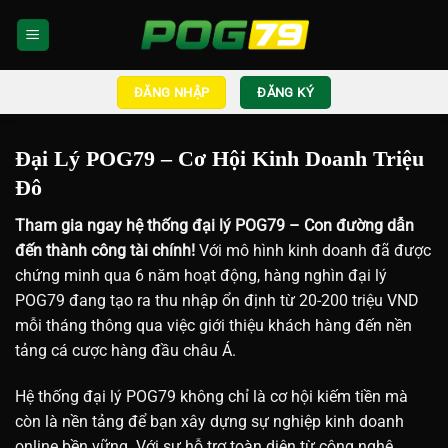
Bỏ
qua
nội
dung
ĐĂNG NHẬP
ĐĂNG KÝ
Đại Lý POG79 – Cơ Hội Kinh Doanh Triệu
Đô
Tham gia ngay hệ thống
đại lý POG79
– Con đường dẫn
đến thành công tài chính!
Với mô hình kinh doanh đã được
chứng minh qua 6 năm hoạt động, hàng nghìn đại lý
POG79 đang tạo ra thu nhập ổn định từ 20-200 triệu VND
mỗi tháng thông qua việc giới thiệu khách hàng đến nền
tảng cá cược hàng đầu châu Á.
Hệ thống đại lý POG79 không chỉ là cơ hội kiếm tiền mà
còn là nền tảng để bạn xây dựng sự nghiệp kinh doanh
online bền vững. Với sự hỗ trợ toàn diện từ công nghệ,