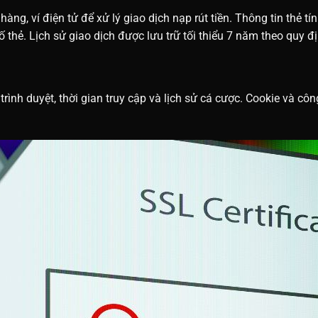
hàng, ví điện tử để xử lý giao dịch nạp rút tiền. Thông tin thẻ
 thẻ. Lịch sử giao dịch được lưu trữ tối thiểu 7 năm theo quy đị
, trình duyệt, thời gian truy cập và lịch sử cá cược. Cookie và c