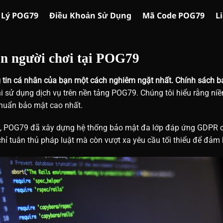
 Lý POG79
Điều Khoản Sử Dụng
Mã Code POG79
L
in người chơi tại POG79
g tin cá nhân của bạn một cách nghiêm ngặt nhất.
Chính sách b
hi sử dụng dịch vụ trên nền tảng POG79. Chúng tôi hiểu rằng niề
 chuẩn bảo mật cao nhất.
a, POG79 đã xây dựng hệ thống bảo mật đa lớp đáp ứng GDPR c
chỉ tuân thủ pháp luật mà còn vượt xa yêu cầu tối thiểu để đảm 