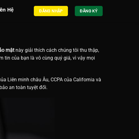
iên Hệ
ĐĂNG NHẬP
ĐĂNG KÝ
ảo mật
này giải thích cách chúng tôi thu thập,
m tin của bạn là vô cùng quý giá, vì vậy mọi
ủa Liên minh châu Âu, CCPA của California và
bảo an toàn tuyệt đối.